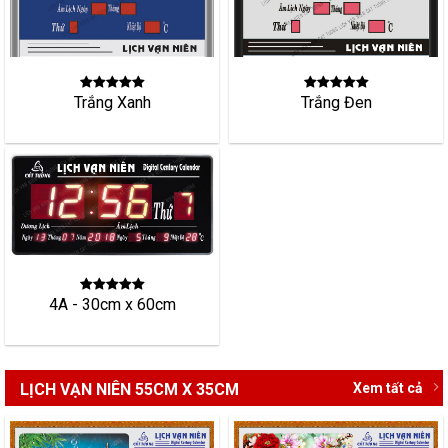
Trắng Đen
Trắng Xanh
4A - 30cm x 60cm
LỊCH VẠN NIÊN 55CM X 35CM
Xem tất cả