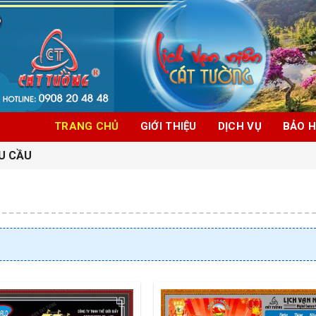
TRANG CHỦ
GIỚI THIỆU
DỊCH VỤ
BẢO 
U CẦU