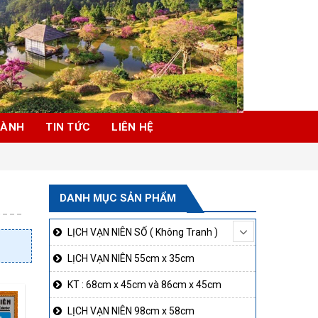
HÀNH
TIN TỨC
LIÊN HỆ
DANH MỤC SẢN PHẨM
LỊCH VẠN NIÊN SỐ ( Không Tranh )
LỊCH VẠN NIÊN 55cm x 35cm
KT : 68cm x 45cm và 86cm x 45cm
LỊCH VẠN NIÊN 98cm x 58cm