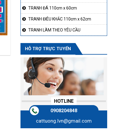
TRANH ĐÁ 110cm x 60cm
TRANH ĐIÊU KHẮC 110cm x 62cm
TRANH LÀM THEO YÊU CẦU
HỖ TRỢ TRỰC TUYẾN
HOTLINE
0908204848
cattuong.lvn@gmail.com