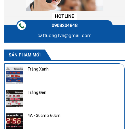
HOTLINE
0908204848
cattuong.lvn@gmail.com
SẢN PHẨM MỚI
Trắng Xanh
Trắng Đen
4A - 30cm x 60cm