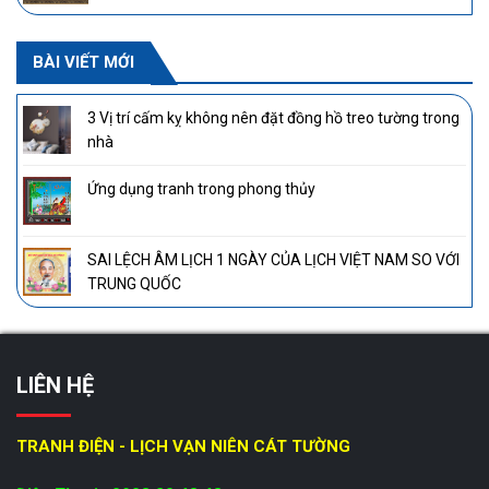
BÀI VIẾT MỚI
3 Vị trí cấm kỵ không nên đặt đồng hồ treo tường trong
nhà
Ứng dụng tranh trong phong thủy
SAI LỆCH ÂM LỊCH 1 NGÀY CỦA LỊCH VIỆT NAM SO VỚI
TRUNG QUỐC
LIÊN HỆ
TRANH ĐIỆN - LỊCH VẠN NIÊN CÁT TƯỜNG