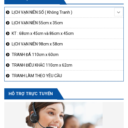
LỊCH VẠN NIÊN SỐ ( Không Tranh )
LỊCH VẠN NIÊN 55cm x 35cm
KT : 68cm x 45cm và 86cm x 45cm
LỊCH VẠN NIÊN 98cm x 58cm
TRANH ĐÁ 110cm x 60cm
TRANH ĐIÊU KHẮC 110cm x 62cm
TRANH LÀM THEO YÊU CẦU
HỖ TRỢ TRỰC TUYẾN