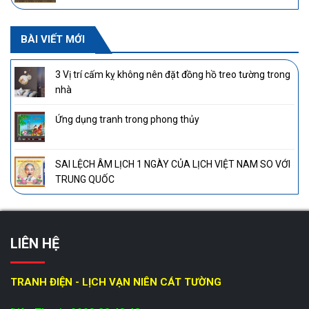
BÀI VIẾT MỚI
3 Vị trí cấm kỵ không nên đặt đồng hồ treo tường trong
nhà
Ứng dụng tranh trong phong thủy
SAI LỆCH ÂM LỊCH 1 NGÀY CỦA LỊCH VIỆT NAM SO VỚI
TRUNG QUỐC
LIÊN HỆ
TRANH ĐIỆN - LỊCH VẠN NIÊN CÁT TƯỜNG