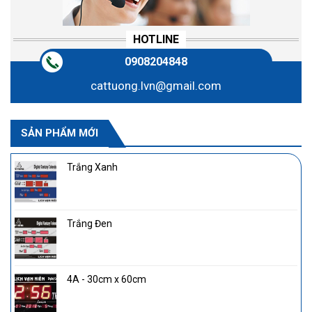
HOTLINE
0908204848
cattuong.lvn@gmail.com
SẢN PHẨM MỚI
Trắng Xanh
Trắng Đen
4A - 30cm x 60cm