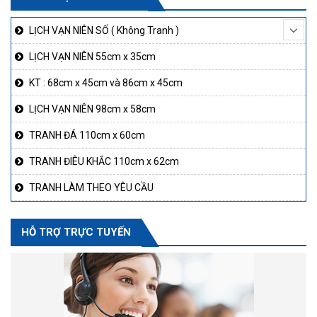
LỊCH VẠN NIÊN SỐ ( Không Tranh )
LỊCH VẠN NIÊN 55cm x 35cm
KT : 68cm x 45cm và 86cm x 45cm
LỊCH VẠN NIÊN 98cm x 58cm
TRANH ĐÁ 110cm x 60cm
TRANH ĐIÊU KHẮC 110cm x 62cm
TRANH LÀM THEO YÊU CẦU
HỖ TRỢ TRỰC TUYẾN