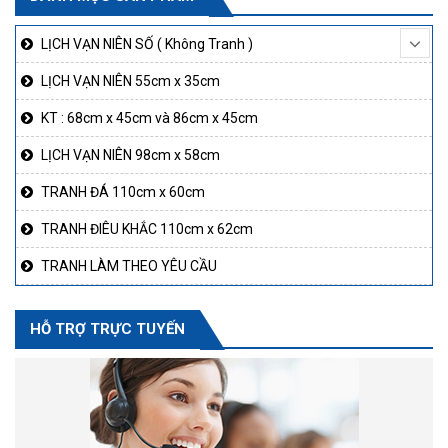
LỊCH VẠN NIÊN SỐ ( Không Tranh )
LỊCH VẠN NIÊN 55cm x 35cm
KT : 68cm x 45cm và 86cm x 45cm
LỊCH VẠN NIÊN 98cm x 58cm
TRANH ĐÁ 110cm x 60cm
TRANH ĐIÊU KHẮC 110cm x 62cm
TRANH LÀM THEO YÊU CẦU
HỖ TRỢ TRỰC TUYẾN