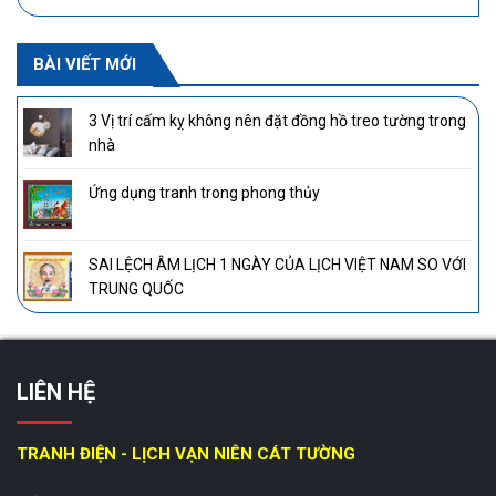
BÀI VIẾT MỚI
3 Vị trí cấm kỵ không nên đặt đồng hồ treo tường trong
nhà
Ứng dụng tranh trong phong thủy
SAI LỆCH ÂM LỊCH 1 NGÀY CỦA LỊCH VIỆT NAM SO VỚI
TRUNG QUỐC
LIÊN HỆ
TRANH ĐIỆN - LỊCH VẠN NIÊN CÁT TƯỜNG