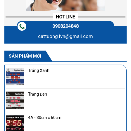
HOTLINE
0908204848
cattuong.lvn@gmail.com
SẢN PHẨM MỚI
Trắng Xanh
Trắng Đen
4A - 30cm x 60cm