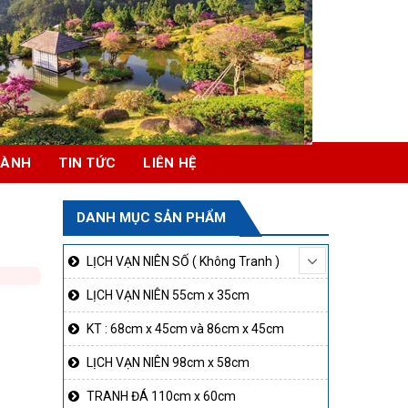
HÀNH
TIN TỨC
LIÊN HỆ
DANH MỤC SẢN PHẨM
LỊCH VẠN NIÊN SỐ ( Không Tranh )
LỊCH VẠN NIÊN 55cm x 35cm
KT : 68cm x 45cm và 86cm x 45cm
LỊCH VẠN NIÊN 98cm x 58cm
TRANH ĐÁ 110cm x 60cm