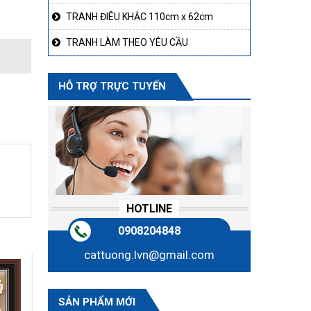
TRANH ĐIÊU KHẮC 110cm x 62cm
TRANH LÀM THEO YÊU CẦU
HỖ TRỢ TRỰC TUYẾN
HOTLINE
0908204848
cattuong.lvn@gmail.com
SẢN PHẨM MỚI