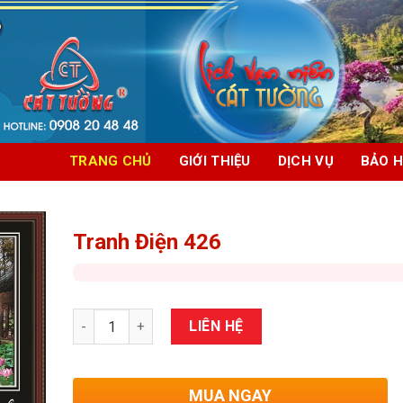
TRANG CHỦ
GIỚI THIỆU
DỊCH VỤ
BẢO 
Tranh Điện 426
Số lượng
LIÊN HỆ
MUA NGAY