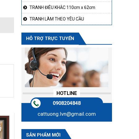
TRANH ĐIÊU KHẮC 110cm x 62cm
TRANH LÀM THEO YÊU CẦU
HỖ TRỢ TRỰC TUYẾN
HOTLINE
0908204848
cattuong.lvn@gmail.com
SẢN PHẨM MỚI