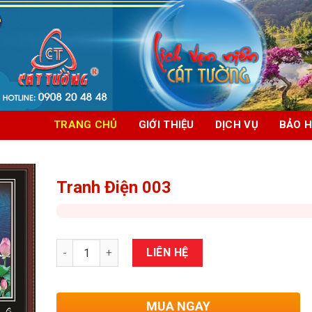
TRANG CHỦ
GIỚI THIỆU
DỊCH VỤ
BẢO 
Tranh Điện 003
Số lượng
LIÊN HỆ
MUA NGAY