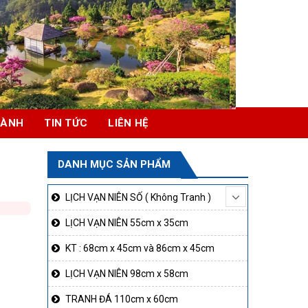
HÀNH
TIN TỨC
LIÊN HỆ
DANH MỤC SẢN PHẨM
LỊCH VẠN NIÊN SỐ ( Không Tranh )
LỊCH VẠN NIÊN 55cm x 35cm
KT : 68cm x 45cm và 86cm x 45cm
LỊCH VẠN NIÊN 98cm x 58cm
TRANH ĐÁ 110cm x 60cm