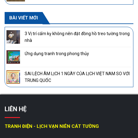
BÀI VIẾT MỚI
3 Vị trí cấm kỵ không nên đặt đồng hồ treo tường trong
nhà
Ứng dụng tranh trong phong thủy
SAI LỆCH ÂM LỊCH 1 NGÀY CỦA LỊCH VIỆT NAM SO VỚI
TRUNG QUỐC
LIÊN HỆ
TRANH ĐIỆN - LỊCH VẠN NIÊN CÁT TƯỜNG