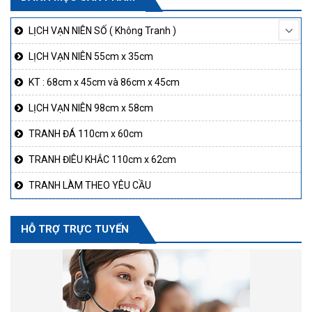
LỊCH VẠN NIÊN SỐ ( Không Tranh )
LỊCH VẠN NIÊN 55cm x 35cm
KT : 68cm x 45cm và 86cm x 45cm
LỊCH VẠN NIÊN 98cm x 58cm
TRANH ĐÁ 110cm x 60cm
TRANH ĐIÊU KHẮC 110cm x 62cm
TRANH LÀM THEO YÊU CẦU
HỖ TRỢ TRỰC TUYẾN