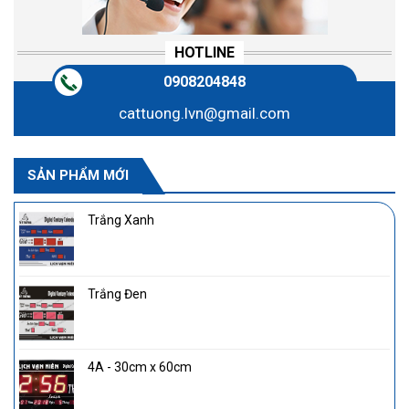
HOTLINE
0908204848
cattuong.lvn@gmail.com
SẢN PHẨM MỚI
Trắng Xanh
Trắng Đen
4A - 30cm x 60cm