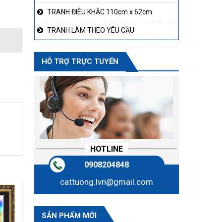
TRANH ĐIÊU KHẮC 110cm x 62cm
TRANH LÀM THEO YÊU CẦU
HỖ TRỢ TRỰC TUYẾN
HOTLINE
0908204848
cattuong.lvn@gmail.com
SẢN PHẨM MỚI