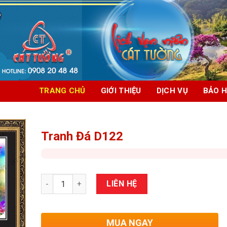
TRANG CHỦ
GIỚI THIỆU
DỊCH VỤ
BẢO 
Tranh Đá D122
Số lượng
LIÊN HỆ
MUA NGAY