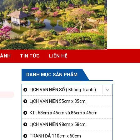
HÀNH
TIN TỨC
LIÊN HỆ
DANH MỤC SẢN PHẨM
LỊCH VẠN NIÊN SỐ ( Không Tranh )
LỊCH VẠN NIÊN 55cm x 35cm
KT : 68cm x 45cm và 86cm x 45cm
LỊCH VẠN NIÊN 98cm x 58cm
TRANH ĐÁ 110cm x 60cm