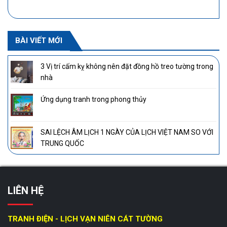
BÀI VIẾT MỚI
3 Vị trí cấm kỵ không nên đặt đồng hồ treo tường trong
nhà
Ứng dụng tranh trong phong thủy
SAI LỆCH ÂM LỊCH 1 NGÀY CỦA LỊCH VIỆT NAM SO VỚI
TRUNG QUỐC
LIÊN HỆ
TRANH ĐIỆN - LỊCH VẠN NIÊN CÁT TƯỜNG