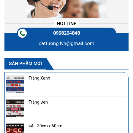
HOTLINE
0908204848
cattuong.lvn@gmail.com
SẢN PHẨM MỚI
Trắng Xanh
Trắng Đen
4A - 30cm x 60cm