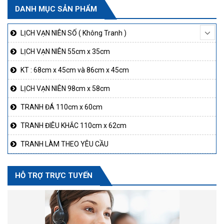
DANH MỤC SẢN PHẨM
LỊCH VẠN NIÊN SỐ ( Không Tranh )
LỊCH VẠN NIÊN 55cm x 35cm
KT : 68cm x 45cm và 86cm x 45cm
LỊCH VẠN NIÊN 98cm x 58cm
TRANH ĐÁ 110cm x 60cm
TRANH ĐIÊU KHẮC 110cm x 62cm
TRANH LÀM THEO YÊU CẦU
HỖ TRỢ TRỰC TUYẾN