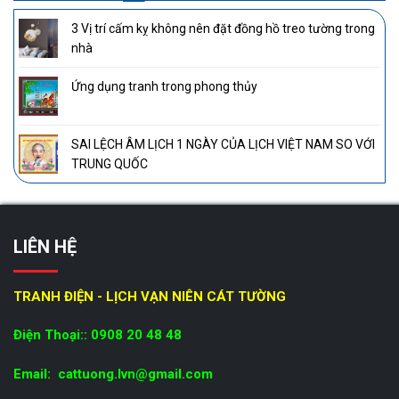
3 Vị trí cấm kỵ không nên đặt đồng hồ treo tường trong
nhà
Ứng dụng tranh trong phong thủy
SAI LỆCH ÂM LỊCH 1 NGÀY CỦA LỊCH VIỆT NAM SO VỚI
TRUNG QUỐC
LIÊN HỆ
TRANH ĐIỆN - LỊCH VẠN NIÊN CÁT TƯỜNG
Điện Thoại:: 0908 20 48 48
Email: cattuong.lvn@gmail.com