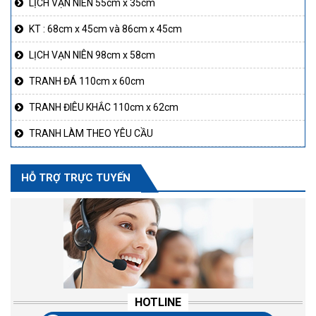
LỊCH VẠN NIÊN 55cm x 35cm
KT : 68cm x 45cm và 86cm x 45cm
LỊCH VẠN NIÊN 98cm x 58cm
TRANH ĐÁ 110cm x 60cm
TRANH ĐIÊU KHẮC 110cm x 62cm
TRANH LÀM THEO YÊU CẦU
HỖ TRỢ TRỰC TUYẾN
HOTLINE