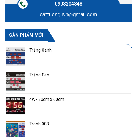
0908204848
cattuong.lvn@gmail.com
SẢN PHẨM MỚI
Trắng Xanh
Trắng Đen
4A - 30cm x 60cm
Tranh 003