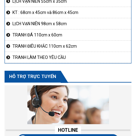
LỊCH VẠN NIÊN 55cm x 35cm
KT : 68cm x 45cm và 86cm x 45cm
LỊCH VẠN NIÊN 98cm x 58cm
TRANH ĐÁ 110cm x 60cm
TRANH ĐIÊU KHẮC 110cm x 62cm
TRANH LÀM THEO YÊU CẦU
HỖ TRỢ TRỰC TUYẾN
HOTLINE