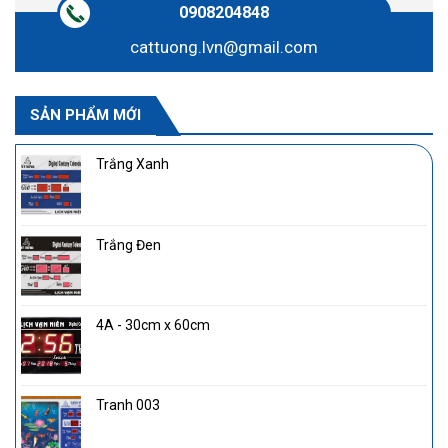
0908204848
cattuong.lvn@gmail.com
SẢN PHẨM MỚI
Trắng Xanh
Trắng Đen
4A - 30cm x 60cm
Tranh 003