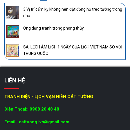
3 Vị trí cấm kỵ không nên đặt đồng hồ treo tường trong
nhà
Ứng dụng tranh trong phong thủy
SAI LỆCH ÂM LỊCH 1 NGÀY CỦA LỊCH VIỆT NAM SO VỚI
TRUNG QUỐC
LIÊN HỆ
TRANH ĐIỆN - LỊCH VẠN NIÊN CÁT TƯỜNG
Điện Thoại:: 0908 20 48 48
Email: cattuong.lvn@gmail.com