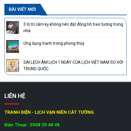
BÀI VIẾT MỚI
3 Vị trí cấm kỵ không nên đặt đồng hồ treo tường trong
nhà
Ứng dụng tranh trong phong thủy
SAI LỆCH ÂM LỊCH 1 NGÀY CỦA LỊCH VIỆT NAM SO VỚI
TRUNG QUỐC
LIÊN HỆ
TRANH ĐIỆN - LỊCH VẠN NIÊN CÁT TƯỜNG
Điện Thoại:: 0908 20 48 48