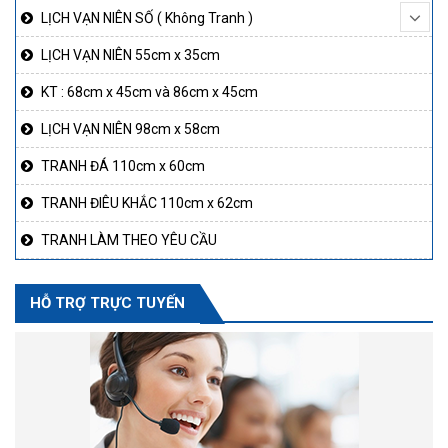
LỊCH VẠN NIÊN SỐ ( Không Tranh )
LỊCH VẠN NIÊN 55cm x 35cm
KT : 68cm x 45cm và 86cm x 45cm
LỊCH VẠN NIÊN 98cm x 58cm
TRANH ĐÁ 110cm x 60cm
TRANH ĐIÊU KHẮC 110cm x 62cm
TRANH LÀM THEO YÊU CẦU
HỖ TRỢ TRỰC TUYẾN