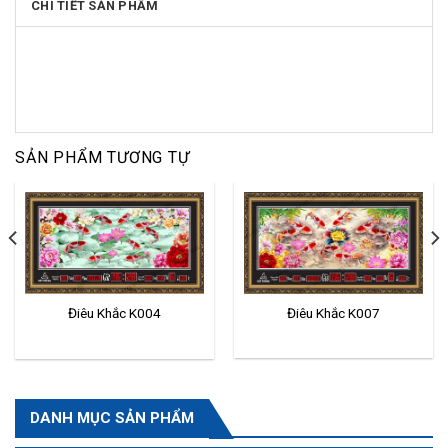
CHI TIẾT SẢN PHẨM
SẢN PHẨM TƯƠNG TỰ
Điêu Khắc K007
Điêu Khắc K004
DANH MỤC SẢN PHẨM