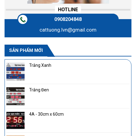
HOTLINE
0908204848
cattuong.lvn@gmail.com
SẢN PHẨM MỚI
Trắng Xanh
Trắng Đen
4A - 30cm x 60cm